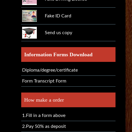
Fake ID Card
Send us copy
Information Forms Download
Diploma/degree/certificate
Form Transcript Form
How make a order
1.Fill in a form above
2.Pay 50% as deposit