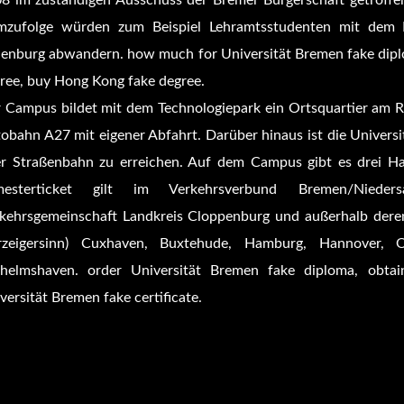
8 im zuständigen Ausschuss der Bremer Bürgerschaft getroffe
zufolge würden zum Beispiel Lehramtsstudenten mit dem F
enburg abwandern. how much for Universität Bremen fake diplo
ree, buy Hong Kong fake degree.
 Campus bildet mit dem Technologiepark ein Ortsquartier am R
obahn A27 mit eigener Abfahrt. Darüber hinaus ist die Universit
r Straßenbahn zu erreichen. Auf dem Campus gibt es drei Hal
mesterticket gilt im Verkehrsverbund Bremen/Nieder
kehrsgemeinschaft Landkreis Cloppenburg und außerhalb dere
rzeigersinn) Cuxhaven, Buxtehude, Hamburg, Hannover, 
helmshaven. order Universität Bremen fake diploma, obtai
versität Bremen fake certificate.