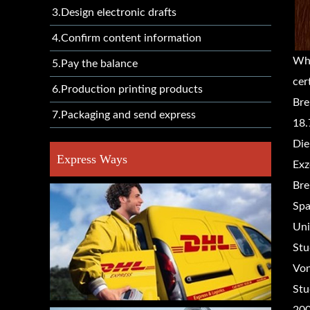
3.Design electronic drafts
4.Confirm content information
Wh
5.Pay the balance
cer
6.Production printing products
Bre
7.Packaging and send express
18.
Die
Express Ways
Exz
Bre
Spa
Uni
Stu
Von
Stu