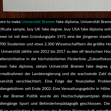
ere to make
Universität Bremen
fake diploma, Universität Breme
tificate sample, buy UK fake degree, buy USA fake diploma onl
men ist mit dem Gründungsjahr 1971 eine der jüngeren staatl
700 Studenten und etwa 2.300 Wissenschaftlern die größte Ho
 Universität zählte von 2012 bis 2017 zu den elf deutschen Ho
ellenzinitiative in der höchstdotierten Förderlinie „Zukunftsk
men fake diploma, obtain Universität Bremen fake degree, p
rmaßnahmen der Landesregierung und die wachsende Zahl der
versität verschlechtert. Eine Folge der finanziellen Pro
diengebühren seit Ende 2002. Eine Verwaltungsgebühr in Höhe
 der Bremer Politik wurde ein Hochschulgesamtplan disk
diengänge Sport und Behindertenpädagogik geschlossen. Di