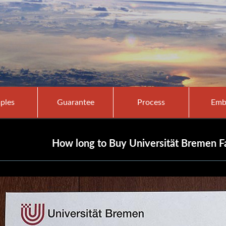
ples
Guarantee
Process
Emb
How long to Buy Universität Bremen Fa