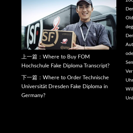
200
Dem
Old
deg
Der
Aut
ode
上一篇：
Where to Buy FOM
Se
Hochschule Fake Diploma Transcript?
Ver
下一篇：
Where to Order Technische
Uh
Universität Dresden Fake Diploma in
Wil
Germany?
Uni