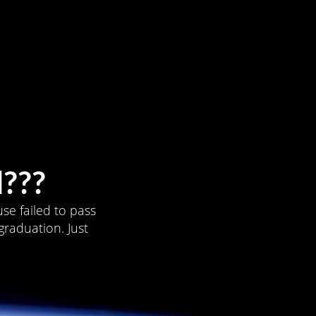
???
se failed to pass
graduation. Just